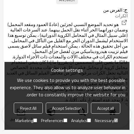
ج:
الغرض من
الكرات
هو تحديد الموضع النسبي لجزئين (عادةً العمود ومقعد المحمل)
وضمان دورانهما الحر أثناء نقل الحمل بينهما. عند السرعات العالية
(على سبيل المثال في المحامل الكروية الدورانية) ، يمكن توسيع هذا
الاستخدام ليشمل الدوران الحر مع القليل من التآكل في المحامل.
من أجل تحقيق هذه الحالة ، يمكن استخدام فيلم سائل لاصق يسمى
فيلم تزييت هيدروديناميكي مرن لفصل جزأي المحمل.
تستخدم الكرات في مختلف الآلات والمعدات ذات الأجزاء الدوارة.
غالبًا ما يتعين على المصممين أن يقرروا ما إذا كان ينبغي استخدام
محامل كروية أو محامل فيلم سائل في تطبيقات محددة. الخصائص
Cookie settings
التالية تجعل الكرات مرغوبة أكثر من محامل الفيلم السائل في العديد
من التطبيقات ،
We use cookies to provide you with the best possible
1. احتكاك البداية صغير و احتكاك العمل مناسب.
experience. They also allow us to analyze user behavior in
2. يمكنها تحمل الأحمال الشعاعية والمحورية مجتمعة.
order to constantly improve the website for you.
8. ليست حساسة لانقطاع التزييت.
4. لا يوجد عدم استقرار ذاتي الإثارة.
5. إن البداية بدرجة حرارة منخفضة سهلة.
Reject All
Accept Selection
Accept all
منزل
بحث
فئة
ارسال التحقيق
Marketing
Preferences
Analytics
Necessary