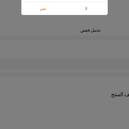
لا
نعم
تحمل قفص
المنتج