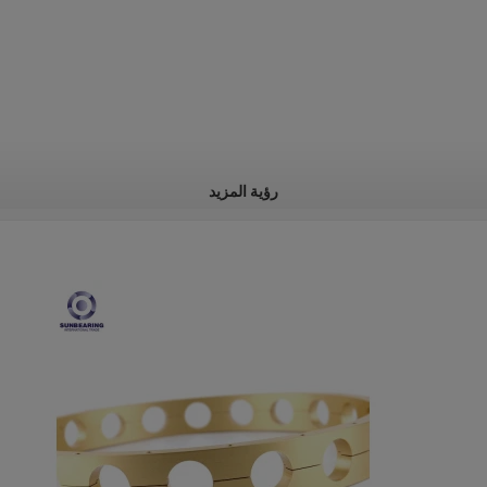
رؤية المزيد
تحمل قفص
بولي أميد
الأصفر ، الذهب ، الفضة
انكماش منخفض. مرونة عالية
اضعا الكرة ، قفص ، وإذ تضع قفص
وفقا
لالعملاء
طلب