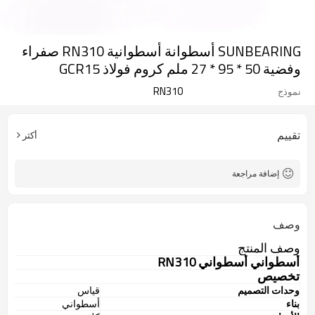
SUNBEARING أسطوانة أسطوانية RN310 صفراء
وفضية 50 * 95 * 27 ملم كروم فولاذ GCR15
RN310
نموذج
تقييم
أكثر
إضافة مراجعة
وصف
وصف المنتج
أسطواني أسطواني
RN310
تخصيص
وحدات التصميم
قياس
بناء
أسطواني