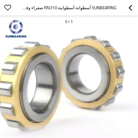
SUNBEARING أسطوانة أسطوانية RN310 صفراء وفضية 50 * 95 * 27 ملم كروم فولاذ GCR15
5
/
1