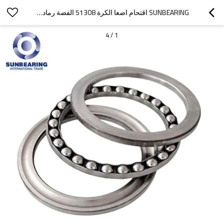
SUNBEARING اقتحام اضعا الكرة 51308 الفضة رمادي 40 * 78 * 26MM تشومي الصلب GCR15
4
/
1