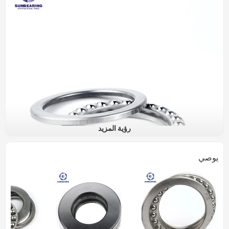
رؤية المزيد
يوصي
فحوى اضعا الكرة 51308
تخصيص
وحدات التصميم
قياس
بناء
اضعا
الكرة