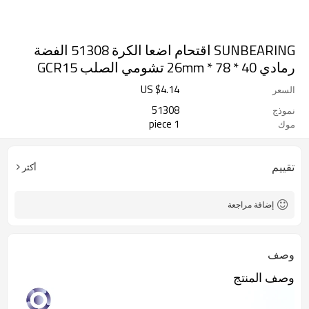
SUNBEARING اقتحام اضعا الكرة 51308 الفضة
رمادي 40 * 78 * 26mm تشومي الصلب GCR15
US $
4.14
السعر
51308
نموذج
1 piece
موك
تقييم
أكثر
إضافة مراجعة
وصف
وصف المنتج