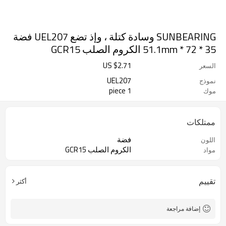
SUNBEARING وسادة كتلة ، وإذ تضع UEL207 فضة
35 * 72 * 51.1mm الكروم الصلب GCR15
US $
2.71
السعر
UEL207
نموذج
1 piece
موك
ممتلكات
فضة
اللون
الكروم الصلب GCR15
مواد
تقييم
أكثر
إضافة مراجعة