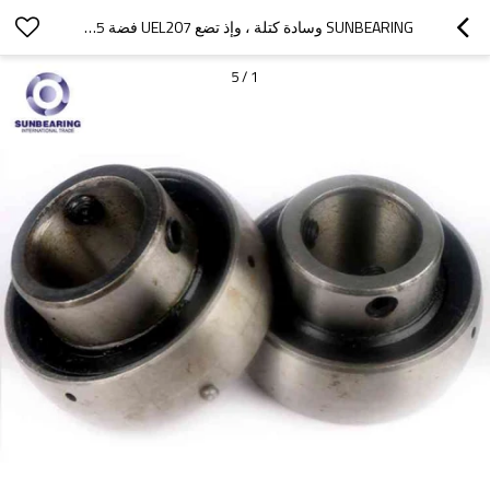
SUNBEARING وسادة كتلة ، وإذ تضع UEL207 فضة 35 * 72 * 51.1MM الكروم الصلب GCR15
5
/
1