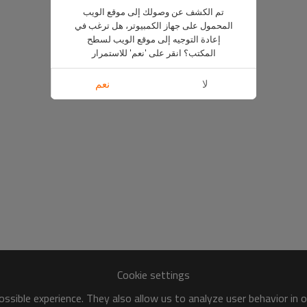
تم الكشف عن وصولك إلى موقع الويب
المحمول على جهاز الكمبيوتر، هل ترغب في
إعادة التوجيه إلى موقع الويب لسطح
المكتب؟ انقر على 'نعم' للاستمرار
لا
نعم
Cookie settings
ssible experience. They also allow us to analyze user behavior in 