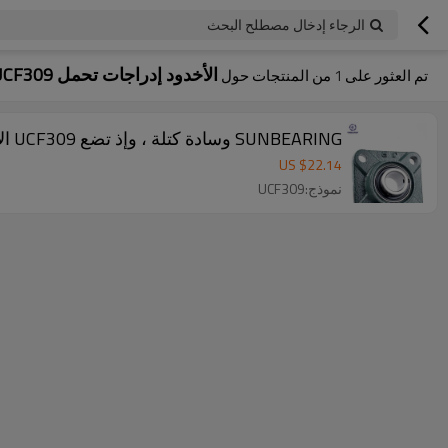
الرجاء إدخال مصطلح البحث
الأخدود إدراجات تحمل UCF309
تم العثور على
1
من المنتجات حول
SUNBEARING وسادة كتلة ، وإذ تضع UCF309 الأخضر 45 * 160 * 60MM الكروم الصلب GCR15
US $
22.14
نموذج:UCF309