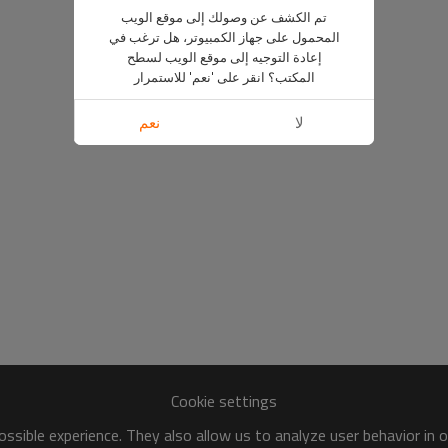
تم الكشف عن وصولك إلى موقع الويب
المحمول على جهاز الكمبيوتر، هل ترغب في
إعادة التوجيه إلى موقع الويب لسطح
المكتب؟ انقر على 'نعم' للاستمرار
لا
نعم
Cookie settings
ssible experience. They also allow us to analyze user behavior in 