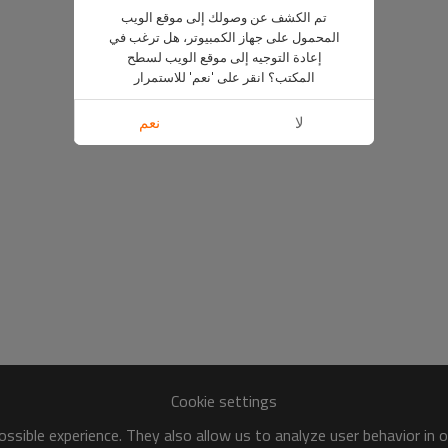
تم الكشف عن وصولك إلى موقع الويب
المحمول على جهاز الكمبيوتر، هل ترغب في
إعادة التوجيه إلى موقع الويب لسطح
المكتب؟ انقر على 'نعم' للاستمرار
لا
نعم
Cookie settings
ssible experience. They also allow us to analyze user behavior in 