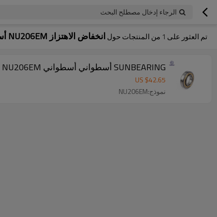
الرجاء إدخال مصطلح البحث
انخفاض الاهتزاز NU206EM أسطواني
تم العثور على
1
من المنتجات حول
SUNBEARING أسطواني أسطواني NU206EM الفضة 30 * 62 * 16MM الكروم الصلب GCR15
US $
42.65
نموذج:NU206EM