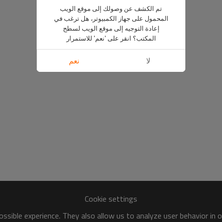
تم الكشف عن وصولك إلى موقع الويب
المحمول على جهاز الكمبيوتر، هل ترغب في
إعادة التوجيه إلى موقع الويب لسطح
المكتب؟ انقر على 'نعم' للاستمرار
لا
نعم
Cookie settings
ssible experience. They also allow us to analyze user behavior in 