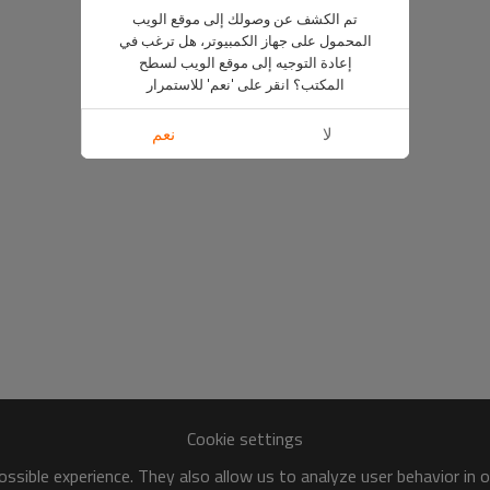
تم الكشف عن وصولك إلى موقع الويب
المحمول على جهاز الكمبيوتر، هل ترغب في
إعادة التوجيه إلى موقع الويب لسطح
المكتب؟ انقر على 'نعم' للاستمرار
لا
نعم
Cookie settings
ssible experience. They also allow us to analyze user behavior in 