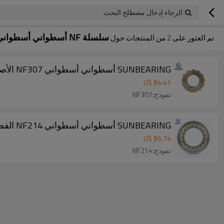
الرجاء إدخال مصطلح البحث
سلسلة NF أسطواني أسطواني
تم العثور على
2
من المنتجات حول
SUNBEARING أسطواني أسطواني NF307 الأصفر 35 * 80 * 21mm كروم فولاذ GCR15
US $
4.41
نموذج:NF307
SUNBEARING أسطواني أسطواني NF214 الفضة 70 * 125 * 24MM الكروم الصلب GCR15
US $
5.74
نموذج:NF214