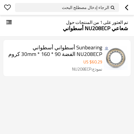
الرجاء إدخال مصطلح البحث
تم العثور على
1
من المنتجات حول
شعاعي NU208ECP أسطواني
Sunbearing أسطواني أسطواني
NU208ECP الفضة 90 * 160 * 30mm كروم
فولاذ GCR15
US $
60.29
نموذج:NU208ECP