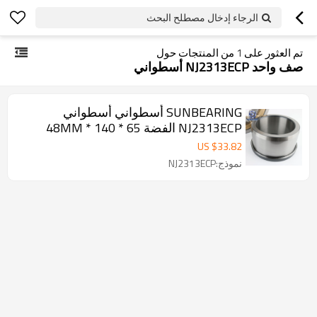
الرجاء إدخال مصطلح البحث
تم العثور على
1
من المنتجات حول
صف واحد NJ2313ECP أسطواني
SUNBEARING أسطواني أسطواني
NJ2313ECP الفضة 65 * 140 * 48MM
الكروم الصلب GCR15
US $
33.82
نموذج:NJ2313ECP