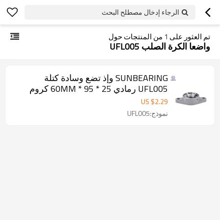
الرجاء إدخال مصطلح البحث
تم العثور على
1
من المنتجات حول
واضعا الكرة الصلب UFL005
SUNBEARING وإذ تضع وسادة كتلة
UFL005 رمادي 25 * 95 * 60MM كروم
الصلب GCR15
US $
2.29
نموذج:UFL005