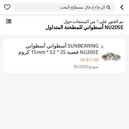
الرجاء إدخال مصطلح البحث
تم العثور على
1
من المنتجات حول
NU205E أسطواني للمطحنة المتداول
SUNBEARING أسطواني أسطواني
NU205E فضية 25 * 52 * 15mm كروم
فولاذ GCR15
US $
11.03
نموذج:NU205E